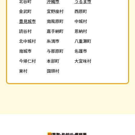
北谷町
沖縄市
うるま市
金武町
宜野座村
西原町
豊見城市
南風原町
中城村
読谷村
嘉手納町
恩納村
北中城村
糸満市
八重瀬町
南城市
与那原町
名護市
今帰仁村
本部町
大宜味村
東村
国頭村