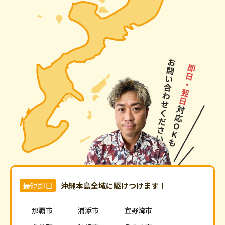
最短即日
沖縄本島全域に駆けつけます！
那覇市
浦添市
宜野湾市