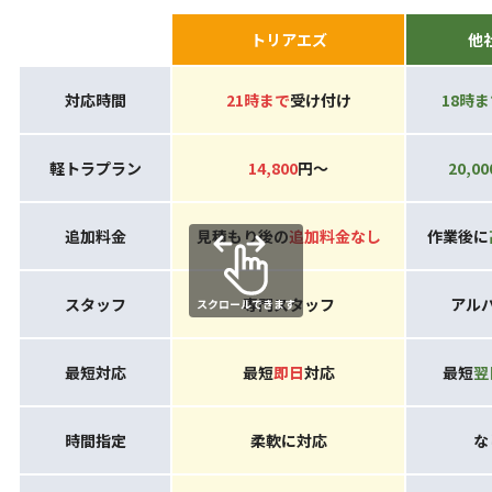
トリアエズ
他
対応時間
21時
まで
受け付け
18時
ま
軽トラプラン
14,800
円〜
20,00
追加料金
見積もり後の
追加料金なし
作業後に
スタッフ
専門スタッフ
アル
最短対応
最短
即日
対応
最短
翌
時間指定
柔軟に対応
な