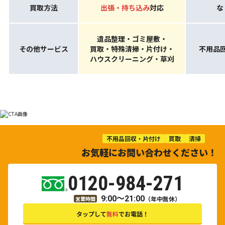
買取方法
出張・持ち込み
対応
な
遺品整理・ゴミ屋敷・
その他サービス
買取・特殊清掃・片付け・
不用品
ハウスクリーニング・草刈
不用品回収・片付け
買取
清掃
お気軽にお問い合わせください！
0120-984-271
9:00～21:00
（年中無休）
営業時間
タップして
無料
でお電話！