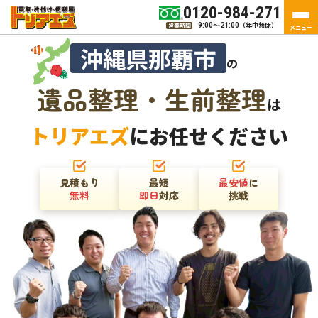
0120-984-271
（年中無休）
営業時間
9:00～21:00
メニュー
沖縄県那覇市
の
遺品整理・生前整理
は
トリアエズ
にお任せください
見積もり
最短
最安値
に
無料
即日
対応
挑戦