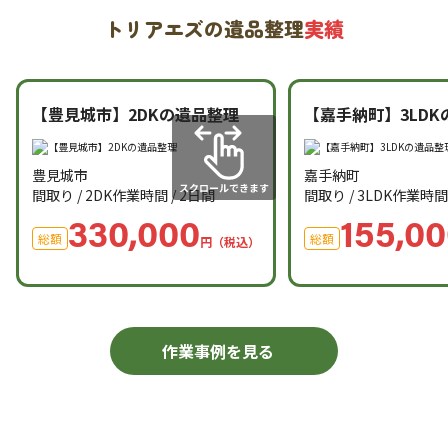
トリアエズの遺品整理
実績
【豊見城市】2DKの遺品整理
【嘉手納町】3LDK
豊見城市
嘉手納町
間取り / 2DK
作業時間 / 2日間
間取り / 3LDK
作業時間 
330,000
155,0
総額
総額
円（税込）
作業事例を見る