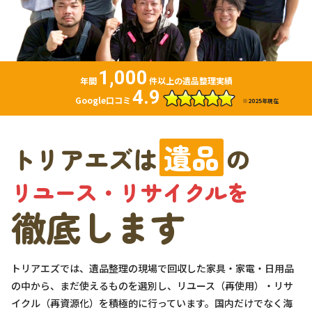
お問い合わせ
LINEお見積もり
1,000
年間
件以上の遺品整理実績
4.9
Google口コミ
※2025年現在
遺品
トリアエズは
の
リユース・リサイクルを
徹底します
トリアエズでは、遺品整理の現場で回収した家具・家電・日用品
の中から、まだ使えるものを選別し、リユース（再使用）・リサ
イクル（再資源化）を積極的に行っています。国内だけでなく海