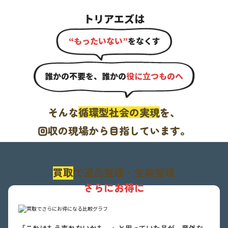
トリアエズは
“もったいない”
をなくす
誰かの不要を、誰かの
役に立つものへ
そんな
循環型社会の実現
を、
回収の現場から目指しています。
買取
で遺品整理・生前整理
さらにお得に
「これはもう売れないかも…」と思っていた品が、意外な