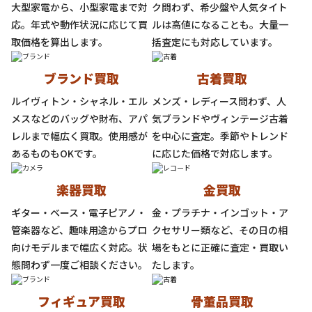
大型家電から、小型家電まで対
ク問わず、希少盤や人気タイト
応。年式や動作状況に応じて買
ルは高値になることも。大量一
取価格を算出します。
括査定にも対応しています。
ブランド買取
古着買取
ルイヴィトン・シャネル・エル
メンズ・レディース問わず、人
メスなどのバッグや財布、アパ
気ブランドやヴィンテージ古着
レルまで幅広く買取。使用感が
を中心に査定。季節やトレンド
あるものもOKです。
に応じた価格で対応します。
楽器買取
金買取
ギター・ベース・電子ピアノ・
金・プラチナ・インゴット・ア
管楽器など、趣味用途からプロ
クセサリー類など、その日の相
向けモデルまで幅広く対応。状
場をもとに正確に査定・買取い
態問わず一度ご相談ください。
たします。
フィギュア買取
骨董品買取