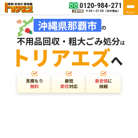
0120-984-271
（年中無休）
営業時間
9:00～21:00
メニュー
沖縄県那覇市
の
不用品回収・粗大ごみ処分
は
トリアエズ
へ
見積もり
最短
最安値
に
無料
即日
対応
挑戦