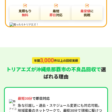
見積もり
最短
最安値
に
無料
即日
対応
挑戦
3
,
000
年間
件以上の回収実績
トリアエズが沖縄県那覇市の不良品回収で
選
ばれる理由
最短30分
で即日対応
急な引越し・退去・スケジュール変更にも対応可能。
地域密着のネットワークで、最短30分で現場に駆けつ