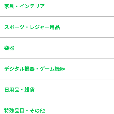
冷蔵庫、洗濯機、エアコン
家具・インテリア
生活家電
寝具・ベッド関連
パソコン、炊飯器、電子レンジ
マットレス、ベッド、布団
スポーツ・レジャー用品
AV機器・IT機器
収納家具
テレビ、ラジカセ、プリンター
フィットネス機器
本棚、タンス、食器棚
エアロバイク、ルームランナー、ダンベル
楽器
テーブル・椅子
スポーツ用品
学習机、ダイニングテーブル、オフィスチェア
楽器
ゴルフクラブ、釣竿、スノーボード
ピアノ、ドラムセット、ギター
照明・電気設備
デジタル機器・ゲーム機器
アウトドア用品
シーリングライト、電気スタンド、LEDライト
テント、クーラーボックス、スーツケース
ゲーム機・関連機器
その他家具
PS4、Switch、ゲームソフト
乗り物
日用品・雑貨
ソファー、テレビ台、こたつ
自転車、バイク、原付
携帯・通信機器
生活用品
iPhone、スマホ、タブレット
食器、グラス、キッチン用品、鍋・フライパン
特殊品目・その他
カメラ・撮影機器