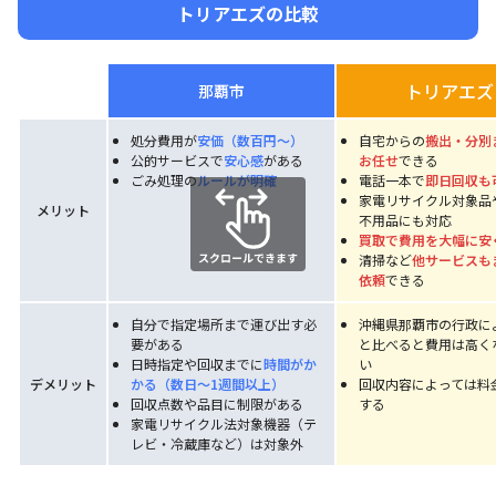
トリアエズの比較
トリアエズ
那覇市
処分費用が
安価（数百円〜）
自宅からの
搬出・分別
公的サービスで
安心感
がある
お任せ
できる
ごみ処理の
ルールが明確
電話一本で
即日回収も
家電リサイクル対象品
メリット
不用品にも対応
買取で費用を大幅に安
清掃など
他サービスも
依頼
できる
自分で指定場所まで運び出す必
沖縄県那覇市の行政に
要がある
と比べると費用は高く
日時指定や回収までに
時間がか
い
デメリット
かる（数日〜1週間以上）
回収内容によっては料
回収点数や品目に制限がある
する
家電リサイクル法対象機器（テ
レビ・冷蔵庫など）は対象外