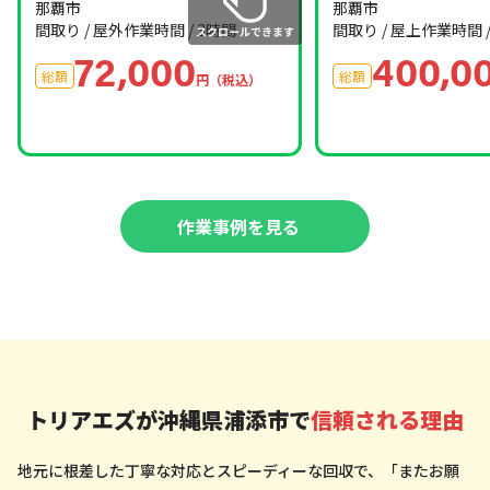
那覇市
那覇市
間取り / 屋外
作業時間 / 3時間
間取り / 屋上
作業時間 /
72,000
400,0
総額
総額
円（税込）
作業事例を見る
トリアエズが沖縄県浦添市で
信頼される理由
地元に根差した丁寧な対応とスピーディーな回収で、「またお願