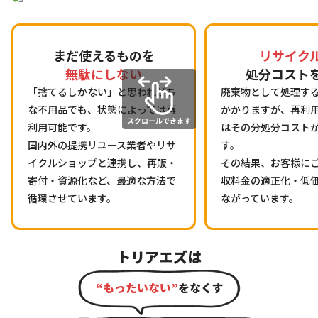
まだ使えるものを
リサイク
無駄にしない
処分コスト
「捨てるしかない」と思われがち
廃棄物として処理す
な不用品でも、状態によっては再
かかりますが、再利
利用可能です。
はその分処分コスト
国内外の提携リユース業者やリサ
す。
イクルショップと連携し、再販・
その結果、お客様に
寄付・資源化など、最適な方法で
収料金の適正化・低
循環させています。
ながっています。
トリアエズは
“もったいない”
をなくす