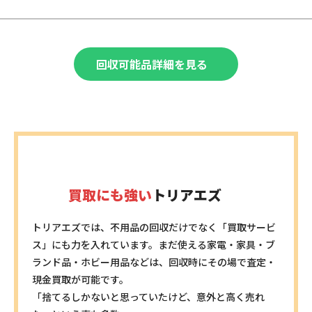
子ども用品・介護用品
カメラ、デジカメ、一眼レフカメラ
宗教・文化用品
ベビーカー、車いす、チャイルドシート
仏壇、神棚、お守り
バッテリー・電池
趣味・娯楽
バッテリー、電動工具バッテリー、リポバッテリー
回収可能品詳細を見る
建材・工具・土木資材
おもちゃ、フィギュア、CD、レコード
木材、芝生、電動工具
装身具・ファッション
その他
アクセサリー、腕時計、衣類
ドラム缶、太陽光パネル、塗料
植物・ペット用品
植木、ペットケージ、水槽
買取にも強い
トリアエズ
トリアエズでは、不用品の回収だけでなく「買取サービ
ス」にも力を入れています。まだ使える家電・家具・ブ
ランド品・ホビー用品などは、回収時にその場で査定・
現金買取が可能です。
「捨てるしかないと思っていたけど、意外と高く売れ