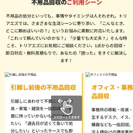
不用品回収の
ご利用シーン
不用品の処分といっても、事情やタイミングは人それぞれ。トリ
アエズでは、さまざまな生活シーンに寄り添い、「こんなとき、
どこに頼めばいいの？」というお悩みに柔軟に対応いたします。
「これって頼んでいいのかな？」「少量でも大丈夫？」そんな時
こそ、トリアエズにお気軽にご相談ください。1点からの回収・
即日対応・無料見積もりで、あなたの「困った」をすぐに解決し
ます！
引越し前後の不用品回収
オフィス・事務
品回収
引越しにあわせて不要になった家
具・家電・雑貨を一括回収。「新
事務所の移転・改装・
居に持っていかないものだけ捨て
生するデスク、イス、
たい」「退去日が近くて急いで処
機器なども一括回収。
分したい」といったケースでも即
法人様向けの請求書対