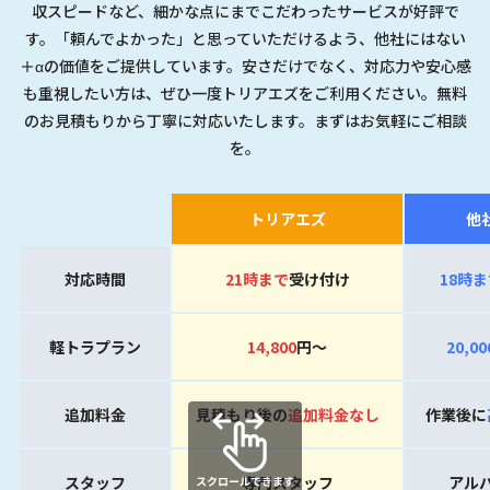
収スピードなど、細かな点にまでこだわったサービスが好評で
す。「頼んでよかった」と思っていただけるよう、他社にはない
＋αの価値をご提供しています。安さだけでなく、対応力や安心感
も重視したい方は、ぜひ一度トリアエズをご利用ください。無料
のお見積もりから丁寧に対応いたします。まずはお気軽にご相談
を。
トリアエズ
他
対応時間
21時
まで
受け付け
18時
ま
軽トラプラン
14,800
円〜
20,00
追加料金
見積もり後の
追加料金なし
作業後に
スタッフ
専門スタッフ
アル