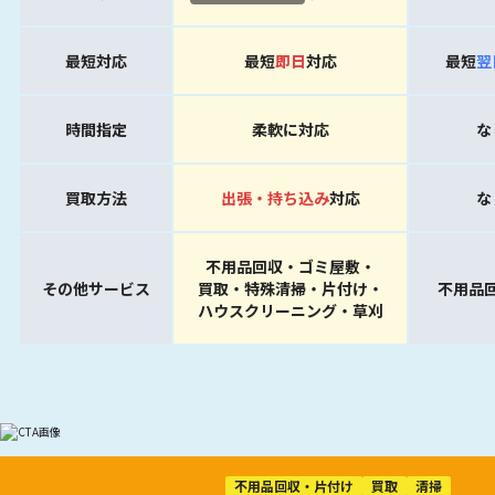
最短対応
最短
即日
対応
最短
翌
時間指定
柔軟に対応
な
買取方法
出張・持ち込み
対応
な
不用品回収・ゴミ屋敷・
その他サービス
買取・特殊清掃・片付け・
不用品
ハウスクリーニング・草刈
不用品回収・片付け
買取
清掃