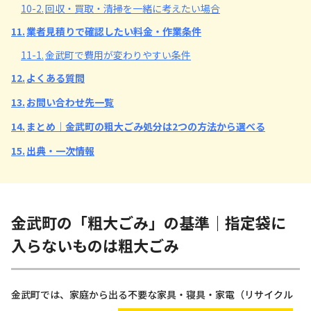
10-2.
回収・買取・清掃を一緒に考えたい場合
11.
業者見積りで確認したい料金・作業条件
11-1.
金武町で費用が変わりやすい条件
12.
よくある質問
13.
お問い合わせ先一覧
14.
まとめ｜金武町の粗大ごみ処分は2つの方法から選べる
15.
出典・一次情報
金武町の「粗大ごみ」の基準｜指定袋に
入らないものは粗大ごみ
金武町では、家庭から出る不要な家具・寝具・家電（リサイクル