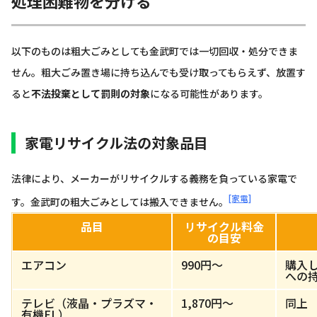
処理困難物を分ける
以下のものは粗大ごみとしても金武町では一切回収・処分できま
せん。粗大ごみ置き場に持ち込んでも受け取ってもらえず、放置す
ると
不法投棄として罰則の対象
になる可能性があります。
家電リサイクル法の対象品目
法律により、メーカーがリサイクルする義務を負っている家電で
[家電]
す。金武町の粗大ごみとしては搬入できません。
品目
リサイクル料金
の目安
エアコン
990円〜
購入し
への
テレビ（液晶・プラズマ・
1,870円〜
同上
有機EL）