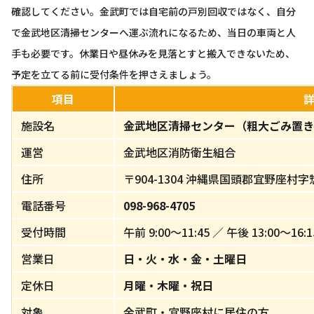
確認してください。金武町では自宅前の戸別回収ではなく、自分
で金武地区清掃センターへ運ぶ流れになるため、当日の車両と人
手も必要です。休業日や昼休みを見落とすと搬入できないため、
予定を立てる前に受付条件を押さえましょう。
項目
施設名
金武地区清掃センター（粗大ごみ置き
運営
金武地区消防衛生組合
住所
〒904-1304 沖縄県国頭郡宜野座村字
電話番号
098-968-4705
受付時間
午前 9:00〜11:45 ／ 午後 13:00〜16:1
営業日
日・火・水・金・土曜日
定休日
月曜・木曜・祝日
対象
金武町・宜野座村に居住の方