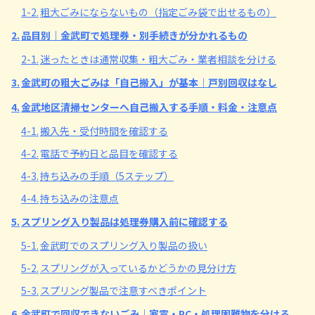
1-2.
粗大ごみにならないもの（指定ごみ袋で出せるもの）
2.
品目別｜金武町で処理券・別手続きが分かれるもの
2-1.
迷ったときは通常収集・粗大ごみ・業者相談を分ける
3.
金武町の粗大ごみは「自己搬入」が基本｜戸別回収はなし
4.
金武地区清掃センターへ自己搬入する手順・料金・注意点
4-1.
搬入先・受付時間を確認する
4-2.
電話で予約日と品目を確認する
4-3.
持ち込みの手順（5ステップ）
4-4.
持ち込みの注意点
5.
スプリング入り製品は処理券購入前に確認する
5-1.
金武町でのスプリング入り製品の扱い
5-2.
スプリングが入っているかどうかの見分け方
5-3.
スプリング製品で注意すべきポイント
6.
金武町で回収できないごみ｜家電・PC・処理困難物を分ける