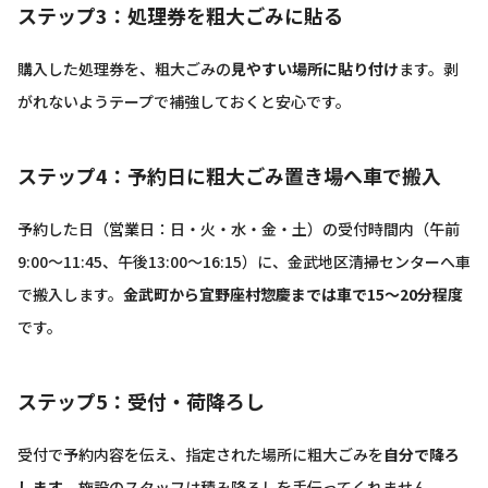
ステップ3：処理券を粗大ごみに貼る
購入した処理券を、粗大ごみの
見やすい場所に貼り付け
ます。剥
がれないようテープで補強しておくと安心です。
ステップ4：予約日に粗大ごみ置き場へ車で搬入
予約した日（営業日：日・火・水・金・土）の受付時間内（午前
9:00〜11:45、午後13:00〜16:15）に、金武地区清掃センターへ車
で搬入します。
金武町から宜野座村惣慶までは車で15〜20分程度
です。
ステップ5：受付・荷降ろし
受付で予約内容を伝え、指定された場所に粗大ごみを
自分で降ろ
します
。施設のスタッフは積み降ろしを手伝ってくれません。