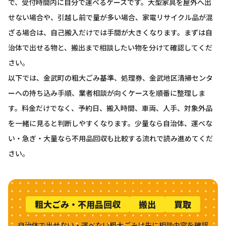
で、受付時間内に自分で運べるケースです。大型家具を屋外へ出
せない場合や、引越し前で量が多い場合、家電リサイクル品が混
お問い合わせ
LINEお見積もり
ざる場合は、自己搬入だけでは手間が大きくなります。まずは自
治体で出せる物と、搬出まで相談したい物を分けて確認してくだ
さい。
以下では、金武町の粗大ごみ基準、処理券、金武地区清掃センタ
ーへの持ち込み手順、業者相談が向くケースを順番に整理しま
す。料金だけでなく、予約日、搬入時間、車両、人手、対象外品
を一緒に見ると判断しやすくなります。少量なら自治体、運べな
い・急ぎ・大量なら不用品回収も比較する流れで読み進めてくだ
さい。
粗大ごみ・不用品回収
搬出
買取
自治体で出せない・運べない粗大ごみは先に相談内容を確認