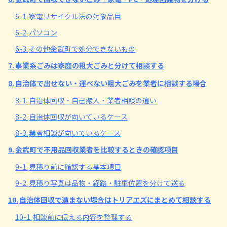
6-1.
家電リサイクル法の対象品目
6-2.
パソコン
6-3.
その他金武町で処分できないもの
7.
事業系ごみは家庭の粗大ごみと分けて相談する
8.
自治体で出せない・運べない粗大ごみを業者に相談する場合
8-1.
自治体回収・自己搬入・業者相談の違い
8-2.
自治体回収が向いているケース
8-3.
業者相談が向いているケース
9.
金武町で不用品回収業者を比較するときの確認項目
9-1.
見積り前に確認する基本項目
9-2.
見積り写真は品物・経路・駐車位置を分けて送る
10.
自治体回収で進まない場合はトリアエズにまとめて相談する
10-1.
相談前に伝える内容を整理する