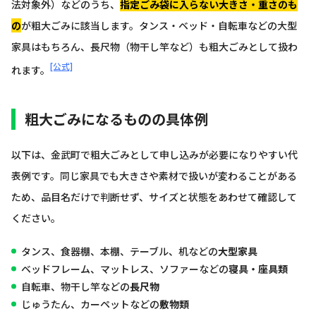
法対象外）などのうち、
指定ごみ袋に入らない大きさ・重さのも
の
が粗大ごみに該当します。タンス・ベッド・自転車などの大型
家具はもちろん、長尺物（物干し竿など）も粗大ごみとして扱わ
[公式]
れます。
粗大ごみになるものの具体例
以下は、金武町で粗大ごみとして申し込みが必要になりやすい代
表例です。同じ家具でも大きさや素材で扱いが変わることがある
ため、品目名だけで判断せず、サイズと状態をあわせて確認して
ください。
タンス、食器棚、本棚、テーブル、机などの
大型家具
ベッドフレーム、マットレス、ソファーなどの
寝具・座具類
自転車、物干し竿などの
長尺物
じゅうたん、カーペットなどの
敷物類