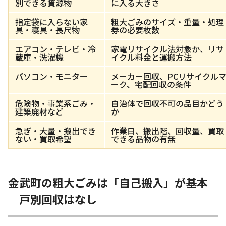
別できる資源物
に入る大きさ
指定袋に入らない家
粗大ごみのサイズ・重量・処理
具・寝具・長尺物
券の必要枚数
エアコン・テレビ・冷
家電リサイクル法対象か、リサ
蔵庫・洗濯機
イクル料金と運搬方法
パソコン・モニター
メーカー回収、PCリサイクル
ーク、宅配回収の条件
危険物・事業系ごみ・
自治体で回収不可の品目かどう
建築廃材など
か
急ぎ・大量・搬出でき
作業日、搬出階、回収量、買取
ない・買取希望
できる品物の有無
金武町の粗大ごみは「自己搬入」が基本
｜戸別回収はなし