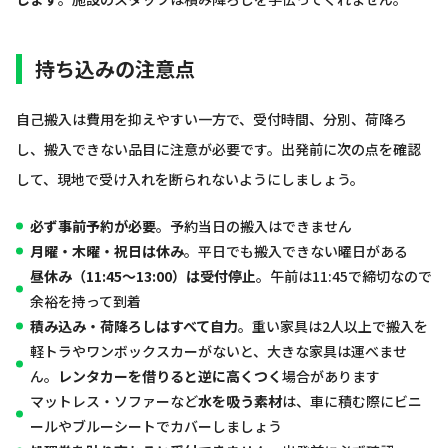
持ち込みの注意点
自己搬入は費用を抑えやすい一方で、受付時間、分別、荷降ろ
し、搬入できない品目に注意が必要です。出発前に次の点を確認
して、現地で受け入れを断られないようにしましょう。
必ず事前予約が必要
。予約当日の搬入はできません
月曜・木曜・祝日は休み
。平日でも搬入できない曜日がある
昼休み（11:45〜13:00）は受付停止
。午前は11:45で締切なので
余裕を持って到着
積み込み・荷降ろしはすべて自力
。重い家具は2人以上で搬入を
軽トラやワンボックスカーがないと、大きな家具は運べませ
ん。
レンタカーを借りると逆に高くつく
場合があります
マットレス・ソファーなど
水を吸う素材
は、車に積む際にビニ
ールやブルーシートでカバーしましょう