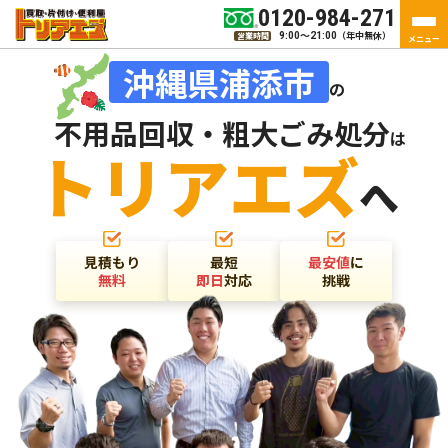
0120-984-271
（年中無休）
営業時間
9:00～21:00
メニュー
沖縄県浦添市
の
不用品回収・粗大ごみ処分
は
トリアエズ
へ
見積もり
最短
最安値
に
無料
即日
対応
挑戦