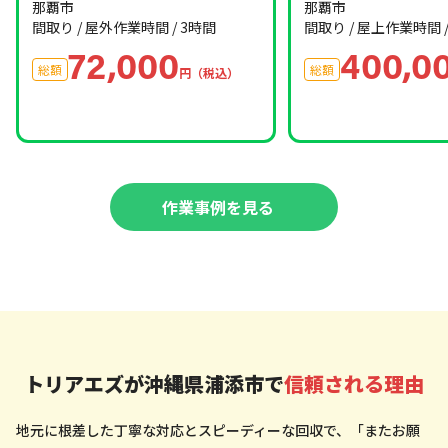
那覇市
那覇市
間取り / 屋外
作業時間 / 3時間
間取り / 屋上
作業時間 /
72,000
400,0
総額
総額
円（税込）
作業事例を見る
トリアエズが沖縄県浦添市で
信頼される理由
地元に根差した丁寧な対応とスピーディーな回収で、「またお願