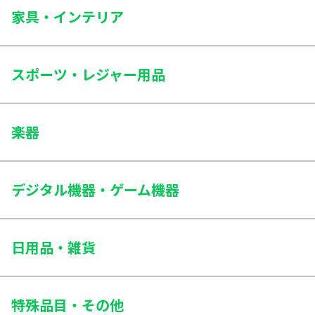
冷蔵庫、洗濯機、エアコン
家具・インテリア
生活家電
寝具・ベッド関連
パソコン、炊飯器、電子レンジ
マットレス、ベッド、布団
スポーツ・レジャー用品
AV機器・IT機器
収納家具
テレビ、ラジカセ、プリンター
フィットネス機器
本棚、タンス、食器棚
エアロバイク、ルームランナー、ダンベル
楽器
テーブル・椅子
スポーツ用品
学習机、ダイニングテーブル、オフィスチェア
楽器
ゴルフクラブ、釣竿、スノーボード
ピアノ、ドラムセット、ギター
照明・電気設備
デジタル機器・ゲーム機器
アウトドア用品
シーリングライト、電気スタンド、LEDライト
テント、クーラーボックス、スーツケース
ゲーム機・関連機器
その他家具
PS4、Switch、ゲームソフト
乗り物
日用品・雑貨
ソファー、テレビ台、こたつ
自転車、バイク、原付
携帯・通信機器
生活用品
iPhone、スマホ、タブレット
食器、グラス、キッチン用品、鍋・フライパン
特殊品目・その他
カメラ・撮影機器