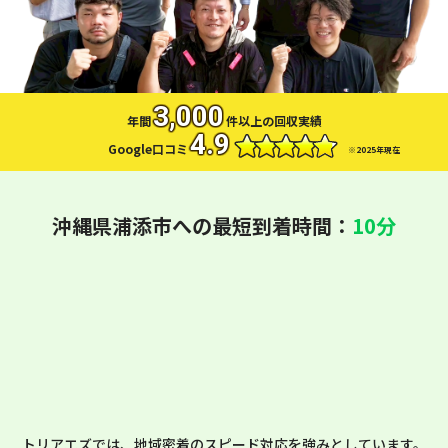
お問い合わせ
LINEお見積もり
3,000
年間
件以上の回収実績
4.9
Google口コミ
※2025年現在
沖縄県浦添市への最短到着時間：
10分
トリアエズでは、地域密着のスピード対応を強みとしています。