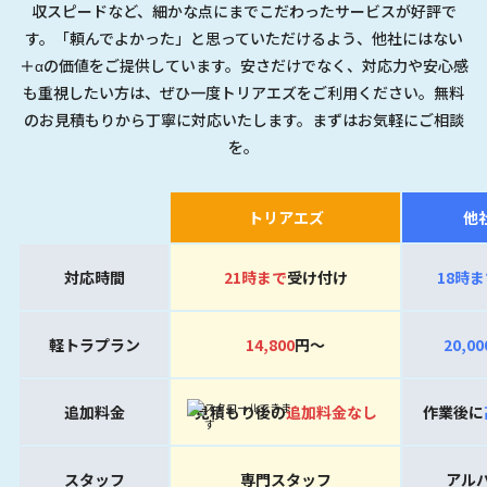
収スピードなど、細かな点にまでこだわったサービスが好評で
す。「頼んでよかった」と思っていただけるよう、他社にはない
＋αの価値をご提供しています。安さだけでなく、対応力や安心感
も重視したい方は、ぜひ一度トリアエズをご利用ください。無料
のお見積もりから丁寧に対応いたします。まずはお気軽にご相談
を。
トリアエズ
他
対応時間
21時
まで
受け付け
18時
ま
軽トラプラン
14,800
円〜
20,00
追加料金
見積もり後の
追加料金なし
作業後に
スタッフ
専門スタッフ
アル