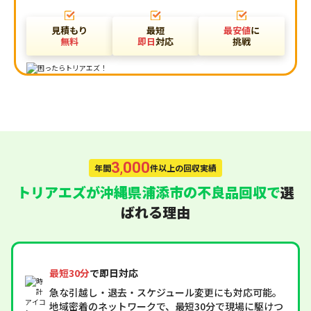
見積もり
最短
最安値
に
無料
即日
対応
挑戦
3
,
000
年間
件以上の回収実績
トリアエズが沖縄県浦添市の不良品回収で
選
ばれる理由
最短30分
で即日対応
急な引越し・退去・スケジュール変更にも対応可能。
地域密着のネットワークで、最短30分で現場に駆けつ