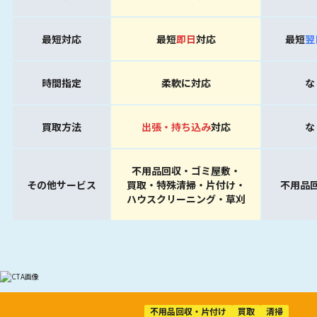
最短対応
最短
即日
対応
最短
翌
時間指定
柔軟に対応
な
買取方法
出張・持ち込み
対応
な
不用品回収・ゴミ屋敷・
その他サービス
買取・特殊清掃・片付け・
不用品
ハウスクリーニング・草刈
不用品回収・片付け
買取
清掃