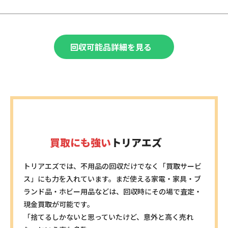
子ども用品・介護用品
カメラ、デジカメ、一眼レフカメラ
宗教・文化用品
ベビーカー、車いす、チャイルドシート
仏壇、神棚、お守り
バッテリー・電池
趣味・娯楽
バッテリー、電動工具バッテリー、リポバッテリー
回収可能品詳細を見る
建材・工具・土木資材
おもちゃ、フィギュア、CD、レコード
木材、芝生、電動工具
装身具・ファッション
その他
アクセサリー、腕時計、衣類
ドラム缶、太陽光パネル、塗料
植物・ペット用品
植木、ペットケージ、水槽
買取にも強い
トリアエズ
トリアエズでは、不用品の回収だけでなく「買取サービ
ス」にも力を入れています。まだ使える家電・家具・ブ
ランド品・ホビー用品などは、回収時にその場で査定・
現金買取が可能です。
「捨てるしかないと思っていたけど、意外と高く売れ