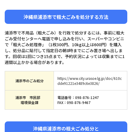
沖縄県浦添市で粗大ごみを処分する方法
浦添市で不用品（粗大ごみ）を行政で処分するには、事前に粗大
ごみ受付センターへ電話で申し込みを行い、スーパーやコンビニ
で「粗大ごみ処理券」（1枚300円、10kg以上は600円）を購入
し、処分品に貼付して指定日の朝8時までにごみ置き場へ出しま
す。回収は1回につき15点まで、予約状況によっては収集までに1
週間以上かかる場合があります。
https://www.city.urasoe.lg.jp/doc/610c
浦添市のごみ処分
dde91221e3489c6e3826/
浦添市 市民部
電話番号：098-876-1247
環境保全課
FAX：098-876-9467
沖縄県浦添市の粗大ごみ処分と