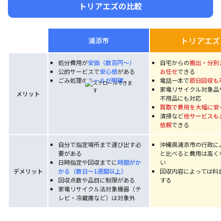
トリアエズの比較
トリアエズ
浦添市
処分費用が
安価（数百円〜）
自宅からの
搬出・分別
公的サービスで
安心感
がある
お任せ
できる
ごみ処理の
ルールが明確
電話一本で
即日回収も
家電リサイクル対象品
メリット
不用品にも対応
買取で費用を大幅に安
清掃など
他サービスも
依頼
できる
自分で指定場所まで運び出す必
沖縄県浦添市の行政に
要がある
と比べると費用は高く
日時指定や回収までに
時間がか
い
デメリット
かる（数日〜1週間以上）
回収内容によっては料
回収点数や品目に制限がある
する
家電リサイクル法対象機器（テ
レビ・冷蔵庫など）は対象外