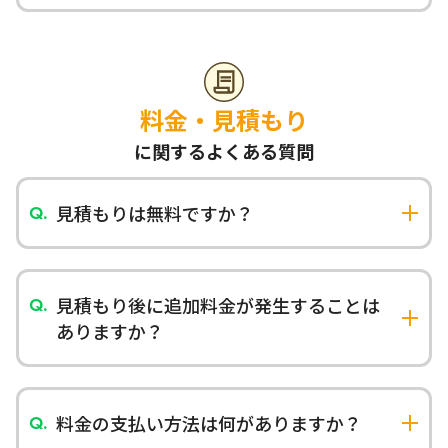
はい、最短即日対応可能です。急な引越し・退
去・スケジュール変更にも対応いたします。まずは
お電話でご相談ください。
料金・見積もり
に関するよくある質問
見積もりは無料ですか？
はい、お見積もりは完全無料です。出張費も一切
かかりません。
見積もり後に追加料金が発生することは
ありますか？
基本的にありません。事前にご提示したお見積も
り金額がすべてです。作業内容に変更がない限り、
見積もり後の追加料金は一切発生いたしません。
料金の支払い方法は何がありますか？