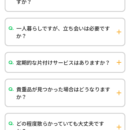
すか？
プライバシーを重視し、ご近所に配慮した作業を
行います。作業日時もお客様のご都合に合わせて
調整いたします。
一人暮らしですが、立ち会いは必要です
か？
鍵をお預け頂き作業を行うことも可能です。作業
終了後にご確認で原則立会は必要となります。遠
方でどうしても難しい場合は写真にて対応も可能
定期的な片付けサービスはありますか？
です。
はい、定期清掃プランがありますのでご相談くだ
さいませ。忙しい方や高齢のご家族へのサポート
としてもご利用いただけます。
貴重品が見つかった場合はどうなります
か？
貴重品や重要書類が見つかった場合は、作業を中
断してお客様に確認いたします。適切に保管・お
渡しいたします。
どの程度散らかっていても大丈夫です