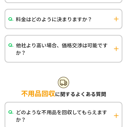
現金、各種クレジットカード、銀行振込に対応し
ております。法人のお客様は請求書払いも可能で
す。
料金はどのように決まりますか？
回収する不用品の量、種類、作業時間、階段作業
の有無、搬出の難易度などを総合的に判断して料
金を算出いたします。軽トラプランは14,800円
他社より高い場合、価格交渉は可能です
～、2tトラックプランは39,800円～となっており
か？
ます。
他社様のお見積もり内容を確認させていただき、
可能な範囲で調整いたします。相見積もりも歓迎
しておりますので、お気軽にご相談ください。
不用品回収
に関するよくある質問
どのような不用品を回収してもらえます
か？