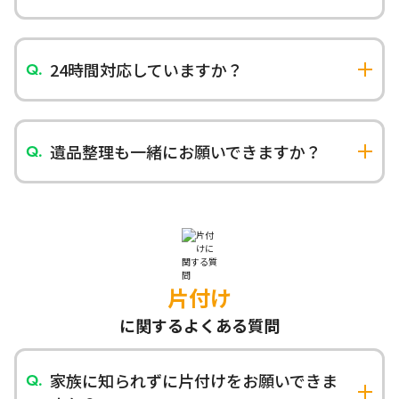
火災保険の特約で特殊清掃費用が補償される場合
があります。保険会社にご確認いただくか、当社
でもサポートいたします。
24時間対応していますか？
追加の費用がかかりますが、緊急の場合は24時間
対応いたします。深夜・早朝・土日祝日でもまず
はお電話でご相談ください。
遺品整理も一緒にお願いできますか？
はい、特殊清掃と遺品整理を一括で対応可能で
す。故人の尊厳を大切にしながら、丁寧に作業い
たします。
片付け
に関するよくある質問
家族に知られずに片付けをお願いできま