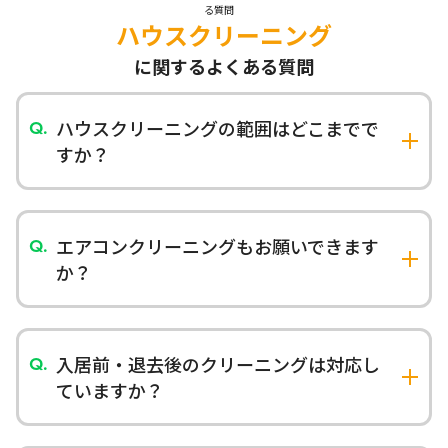
ハウスクリーニング
に関するよくある質問
ハウスクリーニングの範囲はどこまでで
すか？
エアコン・浴室・キッチン・トイレ・洗面台など
の水回りから、フローリング・窓・照明器具まで
幅広く対応しております。光触媒コーティングなど
エアコンクリーニングもお願いできます
の特殊サービスも提供しています。
か？
はい、壁掛けタイプから天井埋め込みタイプま
で、分解洗浄でエアコン内部のカビやホコリを徹
底除去いたします。複数台の割引もございます。
入居前・退去後のクリーニングは対応し
ていますか？
はい、新居入居前や賃貸退去時のクリーニングも