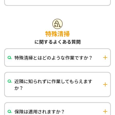
遠方の場合は立ち会いなしでの作業も可能です。
作業前後の写真報告や電話での確認を行います。
特殊清掃
に関するよくある質問
特殊清掃とはどのような作業ですか？
孤独死現場、事故現場、ゴミ屋敷など、通常の清
掃では対応できない現場の清掃・除菌・消臭・原
状回復作業を行います。専門知識と技術を持った
近隣に知られずに作業してもらえます
スタッフが対応いたします。
か？
はい、プライバシーに最大限配慮いたします。目
立たない服装・無地車両での訪問・作業時間の調
整など、ご近所への配慮を徹底しています。
保険は適用されますか？