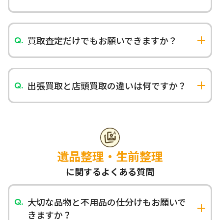
買取できなかった品物は、ご希望に応じて回収も
承っております。買取査定だけでもお気軽にご利用
ください。
買取査定だけでもお願いできますか？
はい、査定のみでも承ります。査定料は無料です。
「価値があるかわからない」「金額だけ確認した
い」という場合もお気軽にご相談ください。
出張買取と店頭買取の違いは何ですか？
出張買取はご自宅にお伺いして査定・買取する方
法で、大型品や大量の品物に適しています。店頭買
取は店舗にお持ちいただく方法で、予約不要でそ
の場で査定・買取が可能です。
遺品整理・生前整理
に関するよくある質問
大切な品物と不用品の仕分けもお願いで
きますか？