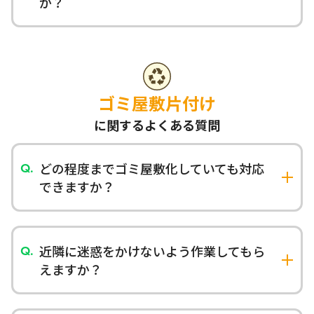
か？
どのような状態でも対応可能です。「足の踏み場
もない」「どこから手をつけていいかわからな
い」といった状況でもお任せください。
ゴミ屋敷片付け
に関するよくある質問
どの程度までゴミ屋敷化していても対応
できますか？
天井まで積み上がった状態でも対応可能です。レ
ベル1（床全体にゴミが散乱）からレベル5（家の
外までゴミが溢れている）まで、どのような状態
近隣に迷惑をかけないよう作業してもら
でも対応いたします。
えますか？
作業前にご近所への配慮について打ち合わせし、
必要に応じて事前にご挨拶に伺います。目立たな