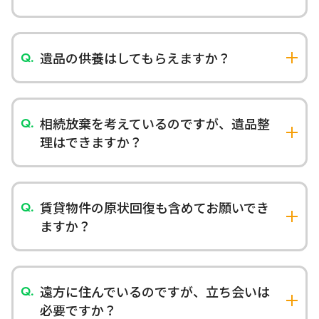
はい、お客様と一緒に丁寧に仕分け作業を行いま
す。貴重品や思い出の品は別途保管し、重要書類
の探索も承ります。
遺品の供養はしてもらえますか？
ご希望の方には、提携寺院での合同供養やお焚き
上げを手配いたします。仏壇・お位牌・人形など
も心を込めてご供養いたします。
相続放棄を考えているのですが、遺品整
理はできますか？
相続放棄をお考えの場合は、法的な問題が発生す
る可能性があるため、事前に専門家（弁護士等）
にご相談されることをお勧めします。
賃貸物件の原状回復も含めてお願いでき
ますか？
はい、ハウスクリーニングや簡単な修繕も含めた
トータルサービスを提供しております。退去期限
に間に合うよう迅速に対応いたします。
遠方に住んでいるのですが、立ち会いは
必要ですか？