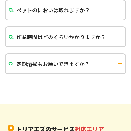
承っております。原状回復に必要な清掃作業も対応
可能です。
ペットのにおいは取れますか？
専用の消臭剤とオゾン脱臭機を使用してペット臭
の除去を行います。状況により完全除去が困難な
場合もございますが、大幅な改善が期待できま
作業時間はどのくらいかかりますか？
す。
清掃箇所や汚れの程度により異なりますが、1LDK
で3〜5時間程度が目安です。事前にお見積もり時
にお伝えいたします。
定期清掃もお願いできますか？
はい、月1回からの定期清掃プランもご用意してお
ります。忙しい方や高齢のご家族のサポートとし
てもご利用いただけます。
トリアエズのサービス
対応エリア