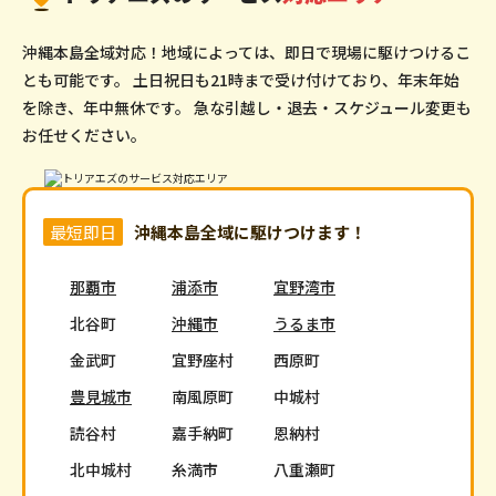
沖縄本島全域対応！地域によっては、即日で現場に駆けつけるこ
とも可能です。
土日祝日も21時まで受け付けており、年末年始
を除き、年中無休です。
急な引越し・退去・スケジュール変更も
お任せください。
最短即日
沖縄本島全域に駆けつけます！
那覇市
浦添市
宜野湾市
北谷町
沖縄市
うるま市
金武町
宜野座村
西原町
豊見城市
南風原町
中城村
読谷村
嘉手納町
恩納村
北中城村
糸満市
八重瀬町