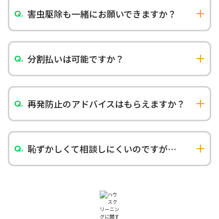
い車両での搬出や時間調整も行います。
害虫駆除も一緒にお願いできますか？
提携業者と連携して害虫駆除も対応可能です。専
用薬剤を使用して徹底駆除いたします（別途料金
が発生いたします）。
分割払いは可能ですか？
大規模な作業の場合は分割払いも承ります。生活
保護を受給されている方のご相談にも対応可能で
す。事前にご相談ください。
再発防止のアドバイスはもらえますか？
作業完了後、整理整頓のコツや維持方法について
アドバイスいたします。必要に応じて定期的なサ
ポートサービスもご提案いたします。
恥ずかしくて相談しにくいのですが…
決してお客様を責めることはありません。これま
で多くのゴミ屋敷片付けに対応しており、スタッ
フは皆プロ意識を持って対応いたします。秘密厳守
でお客様の気持ちに寄り添います。