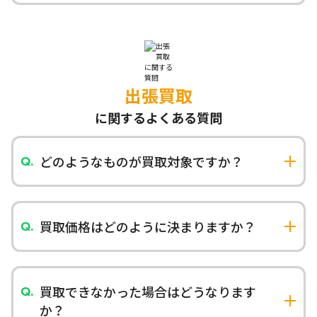
エレベーターがある場合は問題ございません。階
段作業の場合は別途階段料金が発生する場合がご
ざいますが、事前にお見積もりに含めてご案内い
たします。
出張買取
に関するよくある質問
どのようなものが買取対象ですか？
ブランド品、貴金属、着物、時計、家電、楽器、
カメラ、骨董品、フィギュア、レコードなど価値
のあるものは買取査定いたします。壊れているも
買取価格はどのように決まりますか？
のや古いものでも価値がある場合がございますの
商品の状態、市場価値、需要、付属品の有無など
で、まずはご相談ください。
を総合的に判断して査定いたします。専門知識を
持つスタッフが丁寧に査定いたします。
買取できなかった場合はどうなります
か？