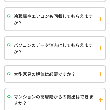
家具（ソファー、テーブル、タンス、ベッド
等）、家電（冷蔵庫、洗濯機、テレビ、エアコン
等）、日用品、衣類、本、雑貨など幅広く対応し
冷蔵庫やエアコンも回収してもらえます
ております。家電リサイクル法対象品目も適正に
か？
処理いたします。ただし、危険物（ガソリン、灯
はい、家電リサイクル法対象品目（冷蔵庫、洗濯
油、薬品等）、医療廃棄物などは回収できませ
機、エアコン、テレビ）も回収いたします。法定の
ん。不明な場合はお気軽にお問い合わせくださ
リサイクル料金が別途必要になりますが、適正に
い。
パソコンのデータ消去はしてもらえます
リサイクル処理いたします。
か？
はい、データ消去作業も承っております。必要に応
じて証明の発行も行っております。機密情報の取り
扱いも徹底しております。
大型家具の解体は必要ですか？
搬出経路によっては解体が必要な場合がございま
す。解体作業も当社で行いますのでご安心くださ
い。建物を傷つけないよう養生も徹底いたしま
マンションの高層階からの搬出はできま
す。
すか？