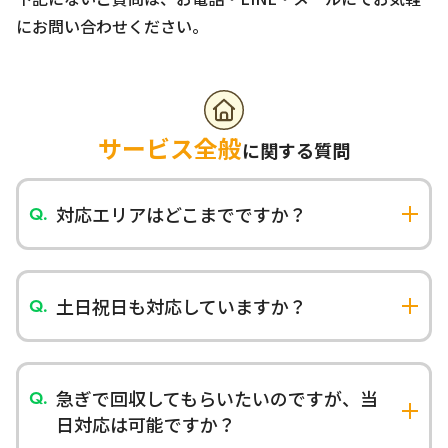
にお問い合わせください。
お問い合わせ
LINEお見積もり
サービス全般
に関する質問
対応エリアはどこまでですか？
沖縄本島の全域を対応しております。即日で現場
に駆けつけることができる地域につきましては対
応エリアを限定しています。その他の地域につい
土日祝日も対応していますか？
てはご相談ください。
はい、土日祝日も営業しております。21時まで受
け付けており、年末年始を除き、年中無休で対応
いたします。
急ぎで回収してもらいたいのですが、当
日対応は可能ですか？